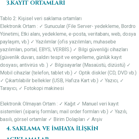
3.KAYIT ORTAMLARI
Tablo 2: Kişisel veri saklama ortamları
Elektronik Ortam : ✓ Sunucular (File Server- yedekleme, Bordro
Yönetimi, Etki alanı, yedekleme, e-posta, veritabanı, web, dosya
paylaşım, vb.) ✓ Yazılımlar (ofis yazılımları, muhasebe
yazılımları, portal, EBYS, VERBİS.) ✓ Bilgi güvenliği cihazları
(güvenlik duvarı, saldırı tespit ve engelleme, günlük kayıt
dosyası, antivirüs vb. ) ✓ Bilgisayarlar (Masaüstü, dizüstü) ✓
Mobil cihazlar (telefon, tablet vb.) ✓ Optik diskler (CD, DVD vb.)
✓ Çıkartılabilir bellekler (USB, Hafıza Kart vb.) ✓ Yazıcı, ✓
Tarayıcı, ✓ Fotokopi makinesi
Elektronik Olmayan Ortam : ✓ Kağıt ✓ Manuel veri kayıt
sistemleri (sipariş formları, mail order formları vb.) ✓ Yazılı,
basılı, görsel ortamlar ✓ Birim Dolapları ✓ Arşiv
4. SAKLAMA VE İMHAYA İLİŞKİN