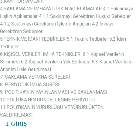
3.KAYIT ORTAMLARI
4.SAKLAMA VE İMHAYA İLİŞKİN AÇIKLAMALAR 4.1 Saklamaya
İlişkin Açıklamalar 4.1.1 Saklamayı Gerektiren Hukuki Sebepler
4.1.2 Saklamayı Gerektiren İşleme Amaçları 4.2 İmhayı
Gerektiren Sebepler
5.TEKNİK VE İDARİ TEDBİRLER 5.1 Teknik Tedbirler 5.2 İdari
Tedbirler
6.KİŞİSEL VERİLERİ İMHA TEKNİKLERİ 6.1 Kişisel Verilerin
Silinmesi 6.2 Kişisel Verilerin Yok Edilmesi 6.3 Kişisel Verilerin
Anonim Hale Getirilmesi
7. SAKLAMA VE İMHA SÜRELERİ
8. PERİYODİK İMHA SÜRESİ
9. POLİTİKA’NIN YAYINLANMASI VE SAKLANMASI
10.POLİTİKA’NIN GÜNCELLENME PERİYODU
11.POLİTİKANIN YÜRÜRLÜĞÜ VE YÜRÜRLÜKTEN
KALDIRILMASI
1. GİRİŞ