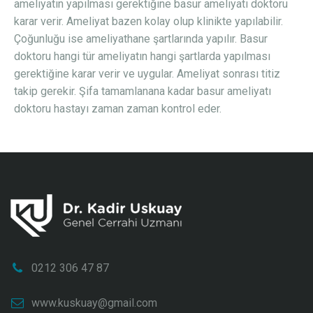
ameliyatın yapılması gerektiğine basur ameliyatı doktoru
karar verir. Ameliyat bazen kolay olup klinikte yapılabilir.
Çoğunluğu ise ameliyathane şartlarında yapılır. Basur
doktoru hangi tür ameliyatın hangi şartlarda yapılması
gerektiğine karar verir ve uygular. Ameliyat sonrası titiz
takip gerekir. Şifa tamamlanana kadar basur ameliyatı
doktoru hastayı zaman zaman kontrol eder.
0212 306 47 87
www.kuskuay@gmail.com