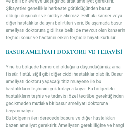
ve belli bir evreye ulaştığında artık ameliyat gerektirir.
Şikayetler genellikle herkeste görüldüğünden basur
olduğu düşünülür ve ciddiye alınmaz. Halbuki kanser veya
diğer hastalıklar da aynı belirtileri verir. Bu aşamada basur
ameliyatı doktoruna gidilirse belki de mevcut olan kanserin
teşhisi konur ve hastanın erken teşhisle hayatı kurtulur.
BASUR AMELIYATI DOKTORU VE TEDAVISI
Yine bu bölgede hemoroid olduğunu düşündüğümüz ama
fissür, fistül, siğil gibi diğer ciddi hastalıklar olabilir. Basur
ameliyatı doktoru yapacağı titiz muayene ile bu
hastalıkların teşhisini çok kolayca koyar. Bu bölgedeki
hastalıkların teşhis ve tedavisi özel tecrübe gerektiğinden
gecikmeden mutlaka bir basur ameliyatı doktoruna
başvurmalıyız.
Bu bölgenin ileri derecede basuru ve diğer hastalıkları
bazen ameliyat gerektirir. Ameliyatın gerekliliğine ve hangi